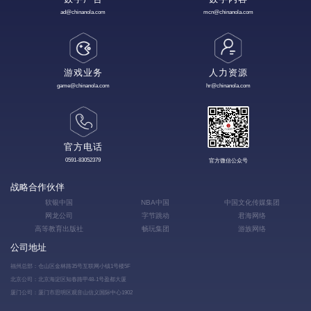
ad@chinanola.com
mcn@chinanola.com
游戏业务
人力资源
game@chinanola.com
hr@chinanola.com
官方电话
0591-83052379
官方微信公众号
战略合作伙伴
软银中国
NBA中国
中国文化传媒集团
网龙公司
字节跳动
君海网络
高等教育出版社
畅玩集团
游族网络
公司地址
福州总部：仓山区金林路35号互联网小镇1号楼5F
北京公司：北京海淀区知春路甲48-1号盈都大厦
厦门公司：厦门市思明区观音山信义国际中心1902