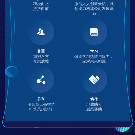
积极向上
激活人人创新天赋，以
拼搏向前
创造力构建公司发展基
石
尊重
学习
拥抱八方
锻造学习热情与毅力，
众志成城
应对未来挑战
分享
协作
用智慧点亮智慧
坦诚助人
打造思想矩阵
感恩受助