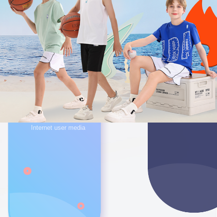
5
亿+
日展示广告
Daily display adv
resources
2.5
亿+
日覆盖移动互联网用户媒体
Daily coverage of mobile
Internet user media