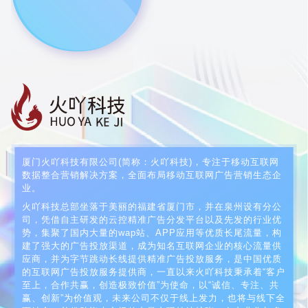
厦门火吖科技有限公司(简称：火吖科技)，专注于移动互联网
数据整合营销解决方案，全面布局移动互联网广告营销生态企
业。
火吖科技总部坐落于美丽的福建省厦门市，并在泉州设有分公
司，凭借自主研发的云控精准广告分发平台以及先发的行业优
势，集聚了国内大量的wap站、APP应用等优质长尾流量，构
建了强大的广告投放渠道，成为知名互联网企业的核心流量供
应商，并为字节跳动长线提供精准广告投放服务，是中国优质
的互联网广告投放服务提供商，一直以来火吖科技秉承着“客户
至上，合作共赢，创造极致价值”为使命，以“诚信、专注、共
赢、创新”为价值观，未来公司不仅于线上发力，也将与线下全