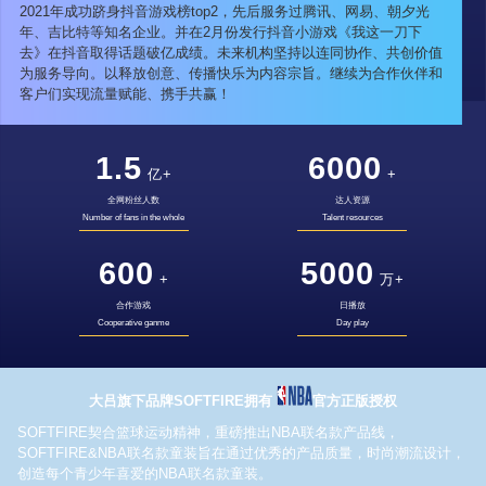
2021年成功跻身抖音游戏榜top2，先后服务过腾讯、网易、朝夕光
年、吉比特等知名企业。并在2月份发行抖音小游戏《我这一刀下
去》在抖音取得话题破亿成绩。未来机构坚持以连同协作、共创价值
为服务导向。以释放创意、传播快乐为内容宗旨。继续为合作伙伴和
客户们实现流量赋能、携手共赢！
1.5
6000
亿+
+
全网粉丝人数
达人资源
Number of fans in the whole
Talent resources
600
5000
+
万+
合作游戏
日播放
Cooperative ganme
Day play
大吕旗下品牌SOFTFIRE拥有
官方正版授权
SOFTFIRE契合篮球运动精神，重磅推出NBA联名款产品线，
SOFTFIRE&NBA联名款童装旨在通过优秀的产品质量，时尚潮流设计，
创造每个青少年喜爱的NBA联名款童装。